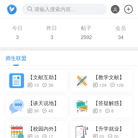
请输入搜索内容...
今日
昨日
帖子
会员
3
3
2592
34
师生联盟
【文献互助】
【教学文献】
15
39
129
129
【谈天说地】
【答疑解惑】
36
45
5
8
【校园内外】
【升学就业】
15
17
20
20