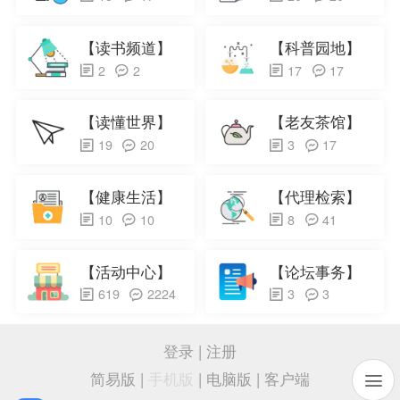
【读书频道】
【科普园地】
2
2
17
17
【读懂世界】
【老友茶馆】
19
20
3
17
【健康生活】
【代理检索】
10
10
8
41
【活动中心】
【论坛事务】
619
2224
3
3
登录
|
注册
简易版
|
手机版
|
电脑版
|
客户端