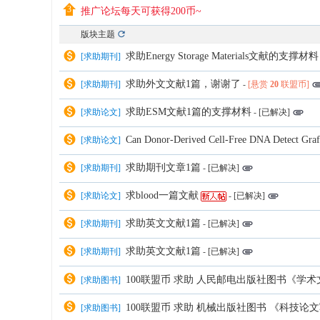
推广论坛每天可获得200币~
版块主题
求助Energy Storage Materials文献的支撑材料
[
求助期刊
]
求助外文文献1篇，谢谢了
[
求助期刊
]
-
[悬赏
20
联盟币]
求助ESM文献1篇的支撑材料
[
求助论文
]
-
[已解决]
Can Donor-Derived Cell-Free DNA Detect Graft-
[
求助论文
]
求助期刊文章1篇
[
求助期刊
]
-
[已解决]
求blood一篇文献
[
求助论文
]
-
[已解决]
求助英文文献1篇
[
求助期刊
]
-
[已解决]
求助英文文献1篇
[
求助期刊
]
-
[已解决]
100联盟币 求助 人民邮电出版社图书《学
[
求助图书
]
100联盟币 求助 机械出版社图书 《科技论
[
求助图书
]