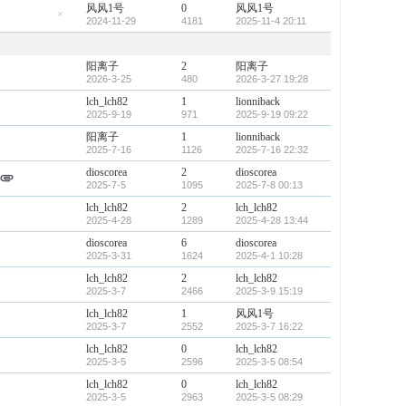
风风1号
0
风风1号
2024-11-29
4181
2025-11-4 20:11
隐
藏
置
顶
阳离子
2
阳离子
帖
2026-3-25
480
2026-3-27 19:28
lch_lch82
1
lionniback
2025-9-19
971
2025-9-19 09:22
阳离子
1
lionniback
2025-7-16
1126
2025-7-16 22:32
dioscorea
2
dioscorea
2025-7-5
1095
2025-7-8 00:13
lch_lch82
2
lch_lch82
2025-4-28
1289
2025-4-28 13:44
dioscorea
6
dioscorea
2025-3-31
1624
2025-4-1 10:28
lch_lch82
2
lch_lch82
2025-3-7
2466
2025-3-9 15:19
lch_lch82
1
风风1号
2025-3-7
2552
2025-3-7 16:22
lch_lch82
0
lch_lch82
2025-3-5
2596
2025-3-5 08:54
lch_lch82
0
lch_lch82
2025-3-5
2963
2025-3-5 08:29