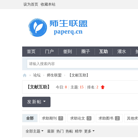
设为首页
收藏本站
首页
门户
签到
圈子
互助
灌水
»
论坛
›
师生联盟
›
【文献互助】
师
【文献互助】
今日:
0
|
主题:
15
|
排名:
2
生
联
发新帖
盟
全部
求助期刊
7
求助论文
5
求助图书
2
其他求
全部主题
最新
热门
热帖
精华
更多