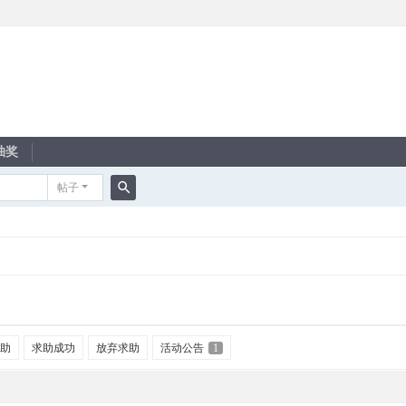
抽奖
帖子
搜
索
助
求助成功
放弃求助
活动公告
1