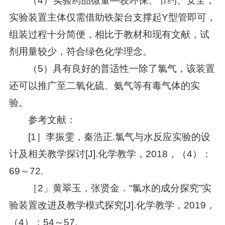
（4）实验药品微量—较环保、节约、安全，
实验装置主体仅需借助铁架台支撑起Y型管即可，
组装过程十分简便，相比于教材和现有文献，试
剂用量较少，符合绿色化学理念。
（5）具有良好的普适性一除了氯气，该装置
还可以推广至二氧化硫、氨气等有毒气体的实
验。
参考文献：
[1］李振雯，秦浩正.氯气与水反应实验的设
计及相关教学探讨[J].化学教学，2018，（4）：
69～72.
［2」黄翠玉，张贤金．“氯水的成分探究”实
验装置改进及教学模式探究[J].化学教学，2019，
（4）：54～57.