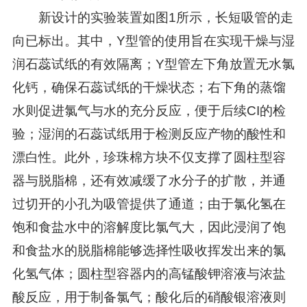
新设计的实验装置如图1所示，长短吸管的走
向已标出。其中，Y型管的使用旨在实现干燥与湿
润石蕊试纸的有效隔离；Y型管左下角放置无水氯
化钙，确保石蕊试纸的干燥状态；右下角的蒸馏
水则促进氯气与水的充分反应，便于后续CI的检
验；湿润的石蕊试纸用于检测反应产物的酸性和
漂白性。此外，珍珠棉方块不仅支撑了圆柱型容
器与脱脂棉，还有效减缓了水分子的扩散，并通
过切开的小孔为吸管提供了通道；由于氯化氢在
饱和食盐水中的溶解度比氯气大，因此浸润了饱
和食盐水的脱脂棉能够选择性吸收挥发出来的氯
化氢气体；圆柱型容器内的高锰酸钾溶液与浓盐
酸反应，用于制备氯气；酸化后的硝酸银溶液则